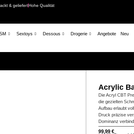
ackt & geliefert
Hohe Qualität
SM
Sextoys
Dessous
Drogerie
Angebote
Neu
Acrylic B
Die Acryl CBT Pres
die gezielten Sch
Aufbau erlaubt vol
Druck präzise vers
Dominanz verbind
99,99
€