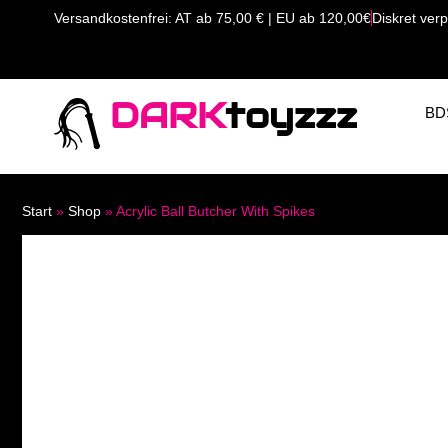
Versandkostenfrei: AT ab 75,00 € | EU ab 120,00€
Diskret verp
DARK
toyzzz
BD
Start
»
Shop
»
Acrylic Ball Butcher With Spikes