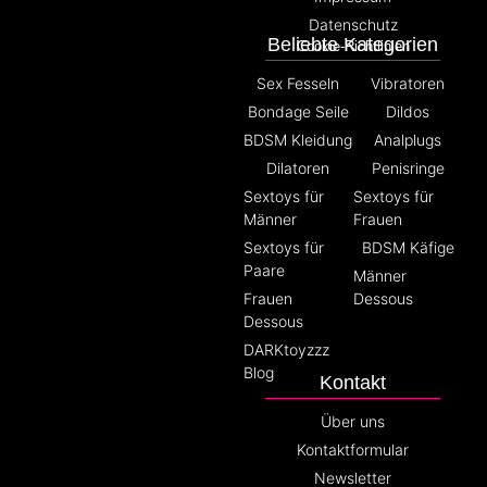
Datenschutz
Beliebte Kategorien
Cookie-Richtlinien
Sex Fesseln
Vibratoren
Bondage Seile
Dildos
BDSM Kleidung
Analplugs
Dilatoren
Penisringe
Sextoys für
Sextoys für
Männer
Frauen
Sextoys für
BDSM Käfige
Paare
Männer
Frauen
Dessous
Dessous
DARKtoyzzz
Blog
Kontakt
Über uns
Kontaktformular
Newsletter