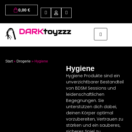
0,00
€
DARK
toyzzz
Start
»
Drogerie
»
Hygiene
Hygiene
Hygiene Produkte sind ein
unverzichtbarer Bestandteil
von BDSM Sessions und
leidenschaftlichen
Begegnungen. Sie
unterstützen dich dabei,
deinen Körper optimal
vorzubereiten, Vertrauen zu
stärken und ein sauberes,
sicheres Spiel zu