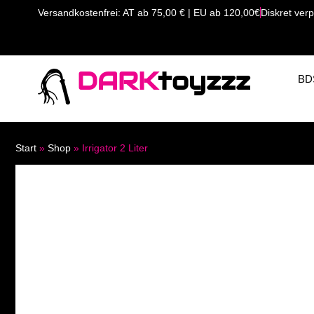
Versandkostenfrei: AT ab 75,00 € | EU ab 120,00€
Diskret verp
DARK
toyzzz
BD
Start
»
Shop
»
Irrigator 2 Liter