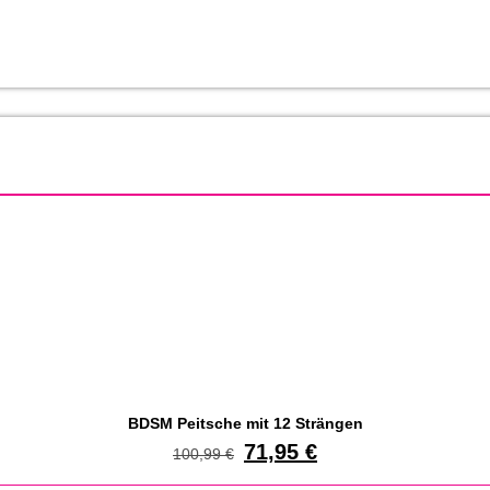
BDSM Peitsche mit 12 Strängen
71,95
€
100,99
€