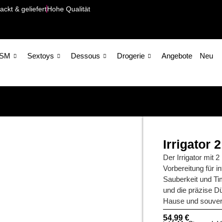
ackt & geliefert
Hohe Qualität
SM
Sextoys
Dessous
Drogerie
Angebote
Neu
Irrigator 2
Der Irrigator mit 
Vorbereitung für i
Sauberkeit und Tim
und die präzise D
Hause und souverä
54,99
€