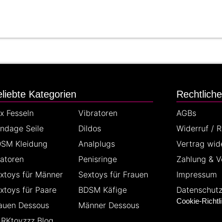
liebte Kategorien
Rechtlich
x Fesseln
Vibratoren
AGBs
ndage Seile
Dildos
Widerruf / 
SM Kleidung
Analplugs
Vertrag wid
latoren
Penisringe
Zahlung & V
xtoys für Männer
Sextoys für Frauen
Impressum
xtoys für Paare
BDSM Käfige
Datenschut
Cookie-Richtli
auen Dessous
Männer Dessous
RKtoyzzz Blog