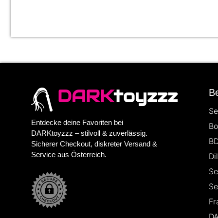
DARK
toyzzz
Be
Se
Entdecke deine Favoriten bei
Bo
DARKtoyzzz – stilvoll & zuverlässig.
BD
Sicherer Checkout, diskreter Versand &
Service aus Österreich.
Di
Se
Se
Fr
DA