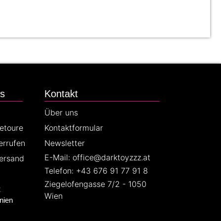
es
Kontakt
Über uns
Retoure
Kontaktformular
errufen
Newsletter
E-Mail: office@darktoyzzz.at
ersand
Telefon: +43 676 91 77 91 8
Ziegelofengasse 7/2 - 1050
z
Wien
nien