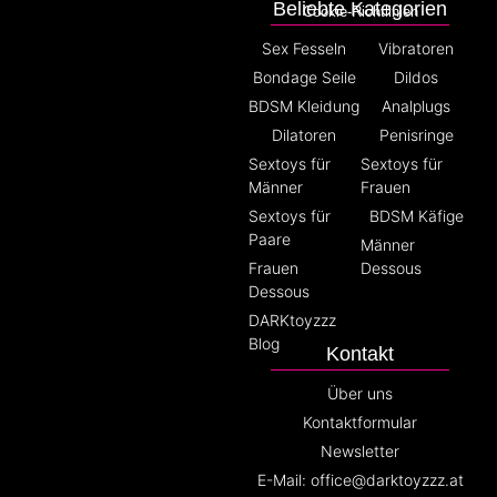
Beliebte Kategorien
Cookie-Richtlinien
Sex Fesseln
Vibratoren
Bondage Seile
Dildos
BDSM Kleidung
Analplugs
Dilatoren
Penisringe
Sextoys für
Sextoys für
Männer
Frauen
Sextoys für
BDSM Käfige
Paare
Männer
Frauen
Dessous
Dessous
DARKtoyzzz
Blog
Kontakt
Über uns
Kontaktformular
Newsletter
E-Mail: office@darktoyzzz.at