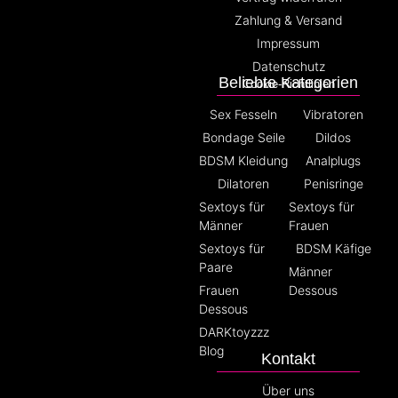
Zahlung & Versand
Impressum
Datenschutz
Beliebte Kategorien
Cookie-Richtlinien
Sex Fesseln
Vibratoren
Bondage Seile
Dildos
BDSM Kleidung
Analplugs
Dilatoren
Penisringe
Sextoys für
Sextoys für
Männer
Frauen
Sextoys für
BDSM Käfige
Paare
Männer
Frauen
Dessous
Dessous
DARKtoyzzz
Blog
Kontakt
Über uns