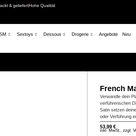
ackt & geliefert
Hohe Qualität
SM
Sextoys
Dessous
Drogerie
Angebote
Neu
French Ma
Verwandle dein Pl
verführerischen D
Satin setzen dein
oder Verführung ei
53,99
€
inkl. MwSt., zzgl.