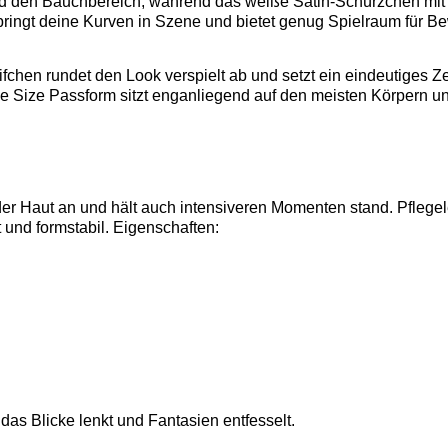
und den Bauchbereich, während das weiße Satin-Schürzchen mit
t bringt deine Kurven in Szene und bietet genug Spielraum für 
chen rundet den Look verspielt ab und setzt ein eindeutiges Z
ne Size Passform sitzt enganliegend auf den meisten Körpern u
der Haut an und hält auch intensiveren Momenten stand. Pfleg
 und formstabil. Eigenschaften:
das Blicke lenkt und Fantasien entfesselt.