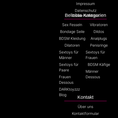
Impressum
Datenschutz
Beliebte Kategorien
Cookie-Richtlinien
Sex Fesseln
Vibratoren
Bondage Seile
Dildos
BDSM Kleidung
Analplugs
Dilatoren
Penisringe
Sextoys für
Sextoys für
Männer
Frauen
Sextoys für
BDSM Käfige
Paare
Männer
Frauen
Dessous
Dessous
DARKtoyzzz
Blog
Kontakt
Über uns
Kontaktformular