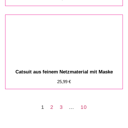
Catsuit aus feinem Netzmaterial mit Maske
25,99
€
1
2
3
…
10