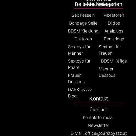
Beliebte Kategorien
Cookie-Richtlinien
Sex Fesseln
Vibratoren
Bondage Seile
Dildos
BDSM Kleidung
Analplugs
Dilatoren
Penisringe
Sextoys für
Sextoys für
Männer
Frauen
Sextoys für
BDSM Käfige
Paare
Männer
Frauen
Dessous
Dessous
DARKtoyzzz
Blog
Kontakt
Über uns
Kontaktformular
Newsletter
E-Mail: office@darktoyzzz.at