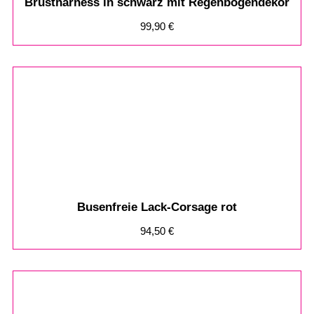
Brustharness in schwarz mit Regenbogendekor
99,90
€
Busenfreie Lack-Corsage rot
94,50
€