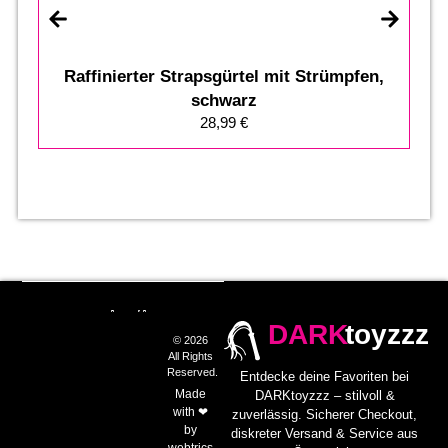
Raffinierter Strapsgürtel mit Strümpfen,
schwarz
28,99
€
DARK
toyzzz
© 2026
All Rights
Reserved.
Entdecke deine Favoriten bei
Made
DARKtoyzzz – stilvoll &
with ❤
zuverlässig. Sicherer Checkout,
by
diskreter Versand & Service aus