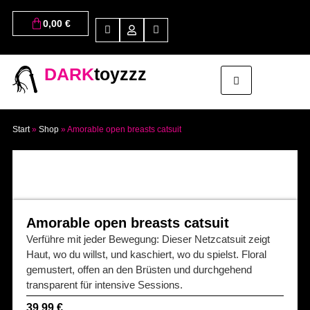
0,00
€
DARK
toyzzz
Start
»
Shop
»
Amorable open breasts catsuit
Amorable open breasts catsuit
Verführe mit jeder Bewegung: Dieser Netzcatsuit zeigt
Haut, wo du willst, und kaschiert, wo du spielst. Floral
gemustert, offen an den Brüsten und durchgehend
transparent für intensive Sessions.
39,99
€