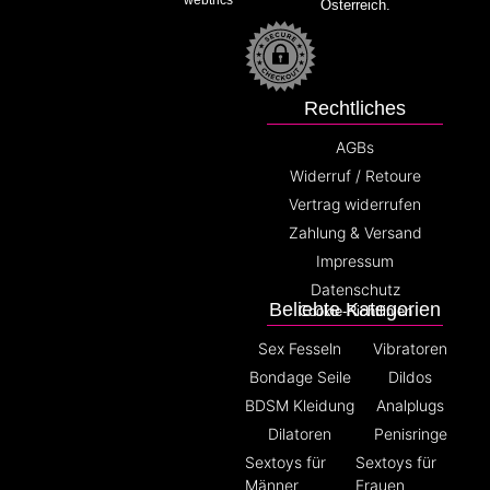
webtrics
Österreich.
Rechtliches
AGBs
Widerruf / Retoure
Vertrag widerrufen
Zahlung & Versand
Impressum
Datenschutz
Beliebte Kategorien
Cookie-Richtlinien
Sex Fesseln
Vibratoren
Bondage Seile
Dildos
BDSM Kleidung
Analplugs
Dilatoren
Penisringe
Sextoys für
Sextoys für
Männer
Frauen