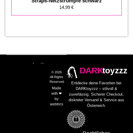
Straps-Netzstrümpfe schwarz
14,99
€
DARK
toyzzz
© 2026
All Rights
Reserved.
Entdecke deine Favoriten bei
Made
DARKtoyzzz – stilvoll &
with ❤
zuverlässig. Sicherer Checkout,
by
diskreter Versand & Service aus
webtrics
Österreich.