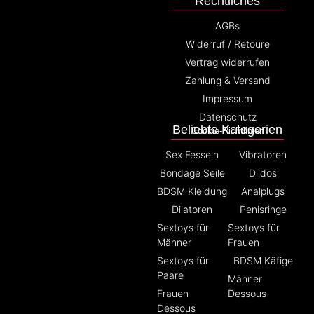
Rechtliches
AGBs
Widerruf / Retoure
Vertrag widerrufen
Zahlung & Versand
Impressum
Datenschutz
Beliebte Kategorien
Cookie-Richtlinien
Sex Fesseln
Vibratoren
Bondage Seile
Dildos
BDSM Kleidung
Analplugs
Dilatoren
Penisringe
Sextoys für
Sextoys für
Männer
Frauen
Sextoys für
BDSM Käfige
Paare
Männer
Frauen
Dessous
Dessous