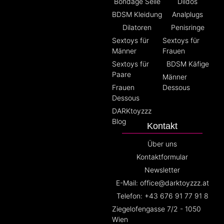
Bondage Seile
Dildos
BDSM Kleidung
Analplugs
Dilatoren
Penisringe
Sextoys für
Sextoys für
Männer
Frauen
Sextoys für
BDSM Käfige
Paare
Männer
Frauen
Dessous
Dessous
DARKtoyzzz
Blog
Kontakt
Über uns
Kontaktformular
Newsletter
E-Mail: office@darktoyzzz.at
Telefon: +43 676 91 77 91 8
Ziegelofengasse 7/2 - 1050
Wien