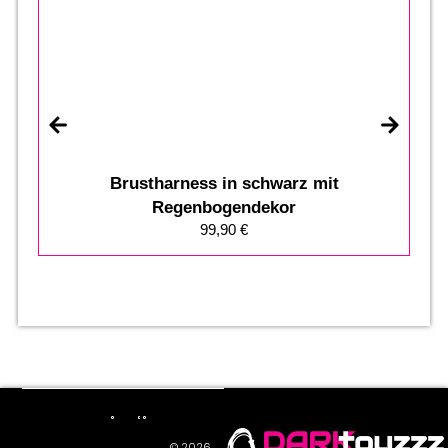
Brustharness in schwarz mit
Regenbogendekor
99,90
€
DARK
toyzzz
© 2026