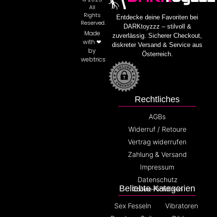
All
Rights
Entdecke deine Favoriten bei
Reserved.
DARKtoyzzz – stilvoll &
Made
zuverlässig. Sicherer Checkout,
with ❤
diskreter Versand & Service aus
by
Österreich.
webtrics
Rechtliches
AGBs
Widerruf / Retoure
Vertrag widerrufen
Zahlung & Versand
Impressum
Datenschutz
Beliebte Kategorien
Cookie-Richtlinien
Sex Fesseln
Vibratoren