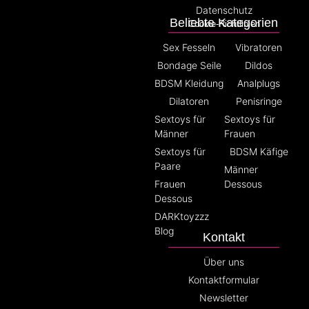
Datenschutz
Beliebte Kategorien
Cookie-Richtlinien
Sex Fesseln
Vibratoren
Bondage Seile
Dildos
BDSM Kleidung
Analplugs
Dilatoren
Penisringe
Sextoys für
Sextoys für
Männer
Frauen
Sextoys für
BDSM Käfige
Paare
Männer
Frauen
Dessous
Dessous
DARKtoyzzz
Blog
Kontakt
Über uns
Kontaktformular
Newsletter