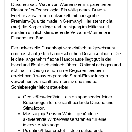
Duschaufsatz Wave von Womanizer mit patentierter
PleasureJet-Technologie. Ein völlig neues Dusch-
Erlebnis zusammen entwickelt mit hansgrohe –
Premium-Qualität made in Germany! Hier steht nicht
(nur) die Körperpflege und -reinigung im Mittelpunkt,
sondern sinnlich stimulierende Verwöhn-Momente in
Dusche und Bad!
Der universelle Duschkopf wird einfach aufgeschraubt
und passt auf jeden handelsüblichen Duschschlauch. Die
leichte, angenehm flache Handbrause liegt gut in der
Hand und lässt sich einfach führen. Optimal gebogen und
schmal im Design sind intime Regionen bequem
erreichbar. 3 wassersparende Strahl-Einstellungen
verwöhnen von sanft bis intensiv und sind per
Schieberegler leicht steuerbar:
Gentle/PowderRain – ein entspannender feiner
Brauseregen für die sanft perlende Dusche und
Stimulation.
Massaging/PleasureWhirl – gebündelte
aktivierende Wirbel-Wasserstrahlen für eine
intensive Massage.
Pulsating/PleasureJet – stetig pulsierende