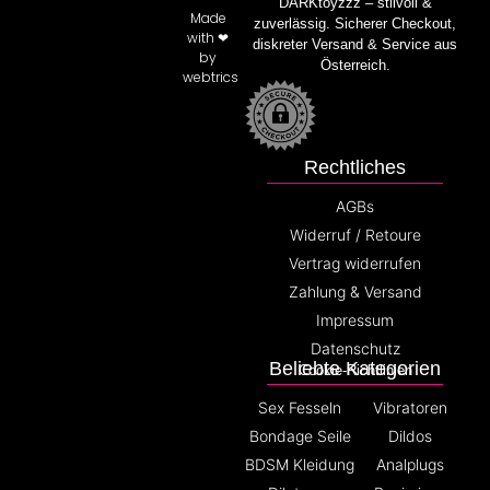
DARKtoyzzz – stilvoll &
Made
zuverlässig. Sicherer Checkout,
with ❤
diskreter Versand & Service aus
by
Österreich.
webtrics
Rechtliches
AGBs
Widerruf / Retoure
Vertrag widerrufen
Zahlung & Versand
Impressum
Datenschutz
Beliebte Kategorien
Cookie-Richtlinien
Sex Fesseln
Vibratoren
Bondage Seile
Dildos
BDSM Kleidung
Analplugs