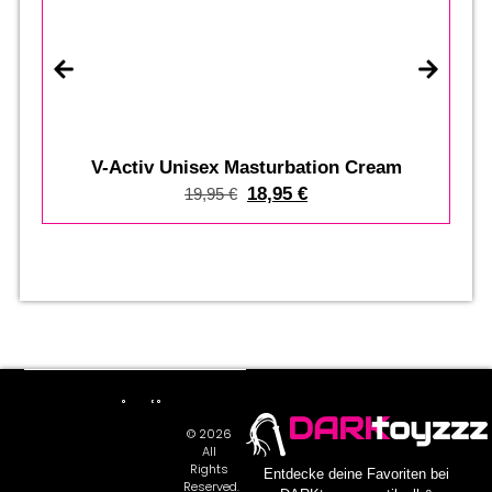
V-Activ Unisex Masturbation Cream
18,95
€
19,95
€
DARK
toyzzz
© 2026
All
Rights
Entdecke deine Favoriten bei
Reserved.