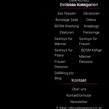
Datenschutz
Beliebte Kategorien
Cookie-Richtlinien
Sex Fesseln
Vibratoren
Bondage Seile
Dildos
BDSM Kleidung
Analplugs
Dilatoren
Penisringe
Sextoys für
Sextoys für
Männer
Frauen
Sextoys für
BDSM Käfige
Paare
Männer
Frauen
Dessous
Dessous
DARKtoyzzz
Blog
Kontakt
Über uns
Kontaktformular
Newsletter
E-Mail: office@darktoyzzz.at