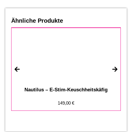
Ähnliche Produkte
S
Nautilus – E-Stim-Keuschheitskäfig
149,00
€