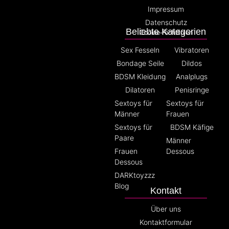
Impressum
Datenschutz
Beliebte Kategorien
Cookie-Richtlinien
Sex Fesseln
Vibratoren
Bondage Seile
Dildos
BDSM Kleidung
Analplugs
Dilatoren
Penisringe
Sextoys für
Sextoys für
Männer
Frauen
Sextoys für
BDSM Käfige
Paare
Männer
Frauen
Dessous
Dessous
DARKtoyzzz
Blog
Kontakt
Über uns
Kontaktformular