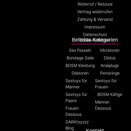
Widerruf / Retoure
Vertrag widerrufen
Zahlung & Versand
Impressum
Datenschutz
Beliebte Kategorien
Cookie-Richtlinien
Sex Fesseln
Vibratoren
Bondage Seile
Dildos
BDSM Kleidung
Analplugs
Dilatoren
Penisringe
Sextoys für
Sextoys für
Männer
Frauen
Sextoys für
BDSM Käfige
Paare
Männer
Frauen
Dessous
Dessous
DARKtoyzzz
Blog
Kontakt