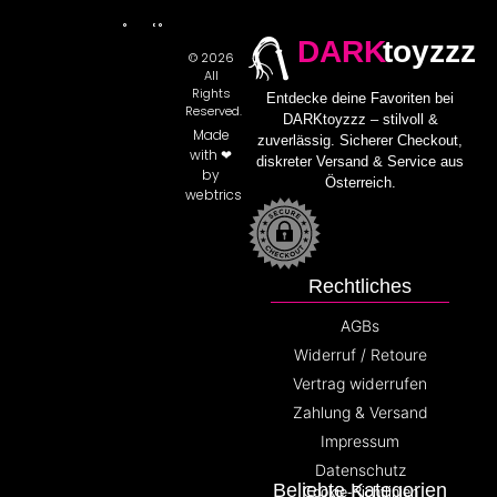
DARK
toyzzz
© 2026
All
Rights
Entdecke deine Favoriten bei
Reserved.
DARKtoyzzz – stilvoll &
Made
zuverlässig. Sicherer Checkout,
with ❤
diskreter Versand & Service aus
by
Österreich.
webtrics
Rechtliches
AGBs
Widerruf / Retoure
Vertrag widerrufen
Zahlung & Versand
Impressum
Datenschutz
Beliebte Kategorien
Cookie-Richtlinien