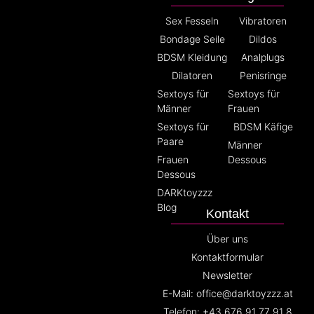
Sex Fesseln
Vibratoren
Bondage Seile
Dildos
BDSM Kleidung
Analplugs
Dilatoren
Penisringe
Sextoys für
Sextoys für
Männer
Frauen
Sextoys für
BDSM Käfige
Paare
Männer
Frauen
Dessous
Dessous
DARKtoyzzz
Blog
Kontakt
Über uns
Kontaktformular
Newsletter
E-Mail: office@darktoyzzz.at
Telefon: +43 676 91 77 91 8