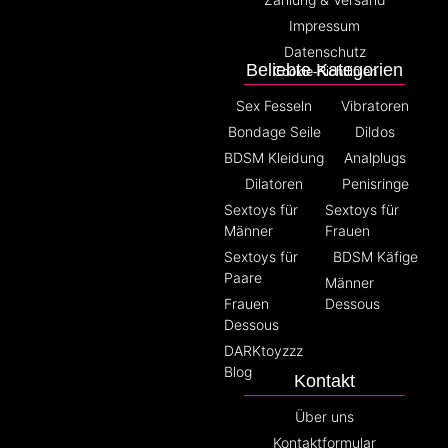
Impressum
Datenschutz
Beliebte Kategorien
Cookie-Richtlinien
Sex Fesseln
Vibratoren
Bondage Seile
Dildos
BDSM Kleidung
Analplugs
Dilatoren
Penisringe
Sextoys für
Sextoys für
Männer
Frauen
Sextoys für
BDSM Käfige
Paare
Männer
Frauen
Dessous
Dessous
DARKtoyzzz
Blog
Kontakt
Über uns
Kontaktformular