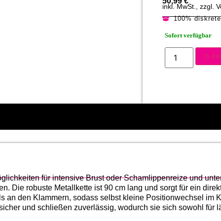
50,99
€
inkl. MwSt., zzgl.
100% diskret
Sofort verfügbar
In d
öglichkeiten für intensive Brust oder Schamlippenreize und unte
. Die robuste Metallkette ist 90 cm lang und sorgt für ein direkt
s an den Klammern, sodass selbst kleine Positionwechsel im K
icher und schließen zuverlässig, wodurch sie sich sowohl für l