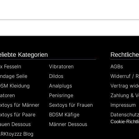
liebte Kategorien
Rechtlich
x Fesseln
Vibratoren
AGBs
ndage Seile
Dildos
Widerruf / 
SM Kleidung
Analplugs
Vertrag wid
latoren
Penisringe
Zahlung & V
xtoys für Männer
Sextoys für Frauen
Impressum
xtoys für Paare
BDSM Käfige
Datenschut
Cookie-Richtli
auen Dessous
Männer Dessous
RKtoyzzz Blog