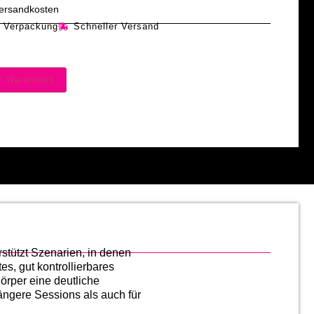
 Versandkosten
e Verpackung
Schneller Versand
en Warenkorb
rstützt Szenarien, in denen
es, gut kontrollierbares
örper eine deutliche
ängere Sessions als auch für