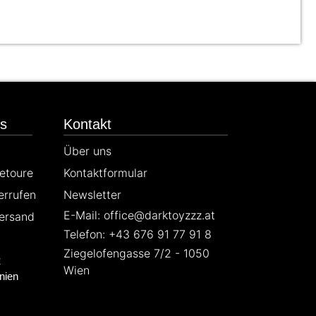
es
Kontakt
Über uns
Retoure
Kontaktformular
errufen
Newsletter
E-Mail: office@darktoyzzz.at
ersand
Telefon: +43 676 91 77 91 8
Ziegelofengasse 7/2 - 1050
z
Wien
nien