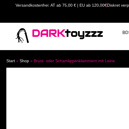
Versandkostenfrei: AT ab 75,00 € | EU ab 120,00€
Diskret verp
DARK
toyzzz
BD
Start
»
Shop
»
Brust- oder Schamlippenklammern mit Leine