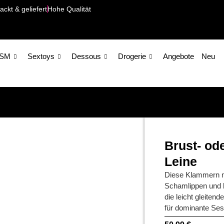
ackt & geliefert
Hohe Qualität
SM
Sextoys
Dessous
Drogerie
Angebote
Neu
Brust- od
Leine
Diese Klammern mi
Schamlippen und bi
die leicht gleiten
für dominante Sess