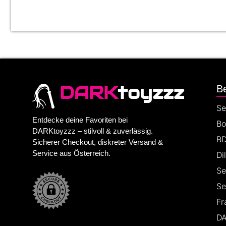
DARK
toyzzz
Be
Se
Entdecke deine Favoriten bei
Bo
DARKtoyzzz – stilvoll & zuverlässig.
BD
Sicherer Checkout, diskreter Versand &
Service aus Österreich.
Di
Se
Se
Fr
DA