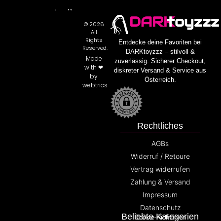
DARK
toyzzz
© 2026
All
Rights
Entdecke deine Favoriten bei
Reserved.
DARKtoyzzz – stilvoll &
Made
zuverlässig. Sicherer Checkout,
with ❤
diskreter Versand & Service aus
by
Österreich.
webtrics
Rechtliches
AGBs
Widerruf / Retoure
Vertrag widerrufen
Zahlung & Versand
Impressum
Datenschutz
Beliebte Kategorien
Cookie-Richtlinien