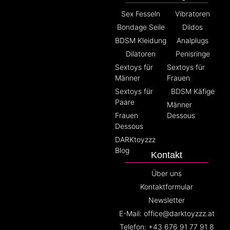
Sex Fesseln
Vibratoren
Bondage Seile
Dildos
BDSM Kleidung
Analplugs
Dilatoren
Penisringe
Sextoys für
Sextoys für
Männer
Frauen
Sextoys für
BDSM Käfige
Paare
Männer
Frauen
Dessous
Dessous
DARKtoyzzz
Blog
Kontakt
Über uns
Kontaktformular
Newsletter
E-Mail: office@darktoyzzz.at
Telefon: +43 676 91 77 91 8