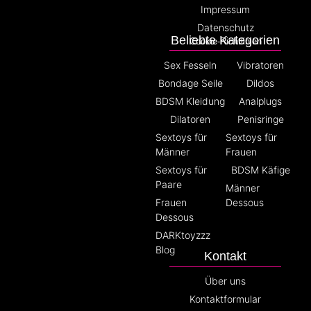
Impressum
Datenschutz
Beliebte Kategorien
Cookie-Richtlinien
Sex Fesseln
Vibratoren
Bondage Seile
Dildos
BDSM Kleidung
Analplugs
Dilatoren
Penisringe
Sextoys für
Sextoys für
Männer
Frauen
Sextoys für
BDSM Käfige
Paare
Männer
Frauen
Dessous
Dessous
DARKtoyzzz
Blog
Kontakt
Über uns
Kontaktformular