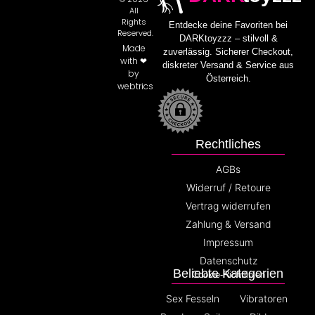
All
Rights
Entdecke deine Favoriten bei
Reserved.
DARKtoyzzz – stilvoll &
Made
zuverlässig. Sicherer Checkout,
with ❤
diskreter Versand & Service aus
by
Österreich.
webtrics
Rechtliches
AGBs
Widerruf / Retoure
Vertrag widerrufen
Zahlung & Versand
Impressum
Datenschutz
Beliebte Kategorien
Cookie-Richtlinien
Sex Fesseln
Vibratoren