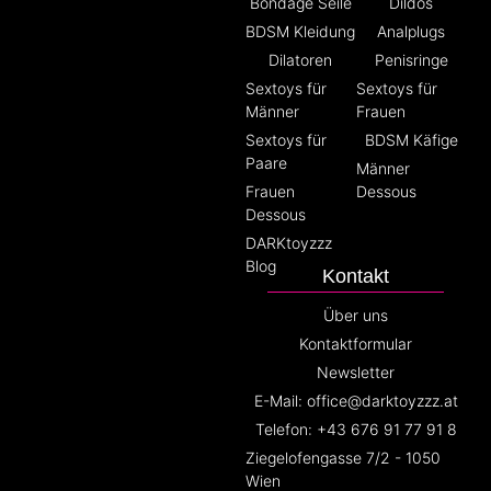
Bondage Seile
Dildos
BDSM Kleidung
Analplugs
Dilatoren
Penisringe
Sextoys für
Sextoys für
Männer
Frauen
Sextoys für
BDSM Käfige
Paare
Männer
Frauen
Dessous
Dessous
DARKtoyzzz
Blog
Kontakt
Über uns
Kontaktformular
Newsletter
E-Mail: office@darktoyzzz.at
Telefon: +43 676 91 77 91 8
Ziegelofengasse 7/2 - 1050
Wien