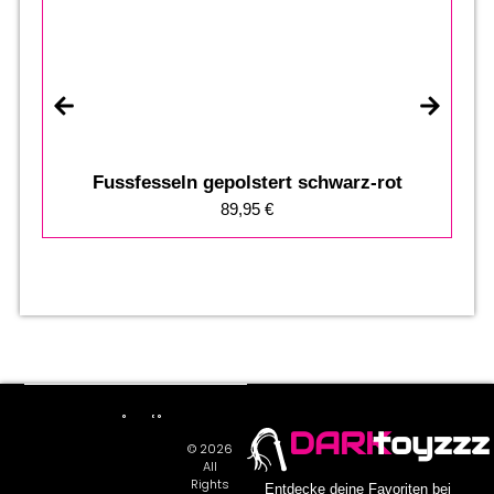
Fussfesseln gepolstert schwarz-rot
89,95
€
DARK
toyzzz
© 2026
All
Rights
Entdecke deine Favoriten bei