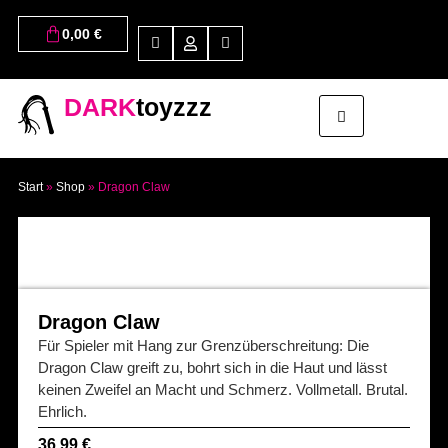
0,00
€
DARK
toyzzz
Start
»
Shop
»
Dragon Claw
Dragon Claw
Für Spieler mit Hang zur Grenzüberschreitung: Die
Dragon Claw greift zu, bohrt sich in die Haut und lässt
keinen Zweifel an Macht und Schmerz. Vollmetall. Brutal.
Ehrlich.
36,99
€