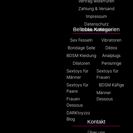
Vertrag widerrufen
Zahlung & Versand
Impressum
Datenschutz
Beliebte Kategorien
Cookie-Richtlinien
Sex Fesseln
Vibratoren
Bondage Seile
Dildos
BDSM Kleidung
Analplugs
Dilatoren
Penisringe
Sextoys für
Sextoys für
Männer
Frauen
Sextoys für
BDSM Käfige
Paare
Männer
Frauen
Dessous
Dessous
DARKtoyzzz
Blog
Kontakt
Über uns