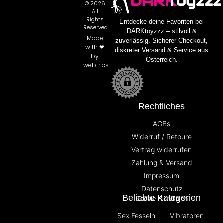
DARK
toyzzz
© 2026
All
Rights
Entdecke deine Favoriten bei
Reserved.
DARKtoyzzz – stilvoll &
Made
zuverlässig. Sicherer Checkout,
with ❤
diskreter Versand & Service aus
by
Österreich.
webtrics
Rechtliches
AGBs
Widerruf / Retoure
Vertrag widerrufen
Zahlung & Versand
Impressum
Datenschutz
Beliebte Kategorien
Cookie-Richtlinien
Sex Fesseln
Vibratoren