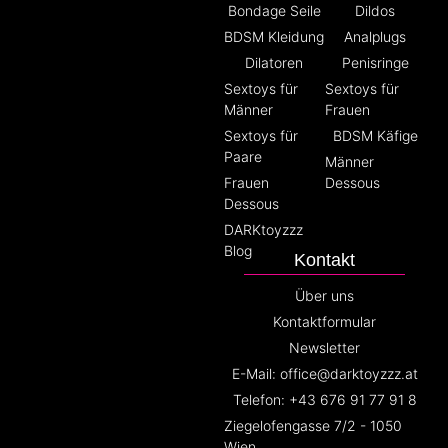
Bondage Seile
Dildos
BDSM Kleidung
Analplugs
Dilatoren
Penisringe
Sextoys für
Sextoys für
Männer
Frauen
Sextoys für
BDSM Käfige
Paare
Männer
Frauen
Dessous
Dessous
DARKtoyzzz
Blog
Kontakt
Über uns
Kontaktformular
Newsletter
E-Mail: office@darktoyzzz.at
Telefon: +43 676 91 77 91 8
Ziegelofengasse 7/2 - 1050
Wien