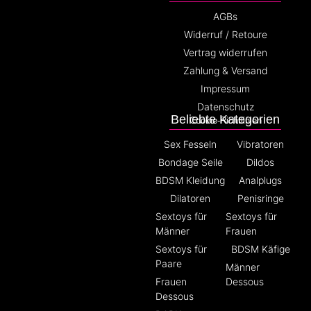
AGBs
Widerruf / Retoure
Vertrag widerrufen
Zahlung & Versand
Impressum
Datenschutz
Beliebte Kategorien
Cookie-Richtlinien
Sex Fesseln
Vibratoren
Bondage Seile
Dildos
BDSM Kleidung
Analplugs
Dilatoren
Penisringe
Sextoys für
Sextoys für
Männer
Frauen
Sextoys für
BDSM Käfige
Paare
Männer
Frauen
Dessous
Dessous