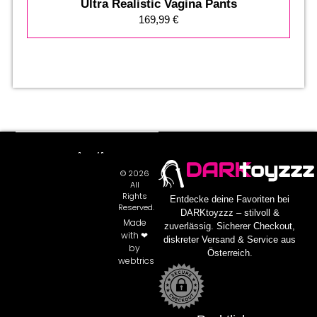
Ultra Realistic Vagina Pants
169,99
€
DARK
toyzzz
© 2026
All
Rights
Entdecke deine Favoriten bei
Reserved.
DARKtoyzzz – stilvoll &
Made
zuverlässig. Sicherer Checkout,
with ❤
diskreter Versand & Service aus
by
Österreich.
webtrics