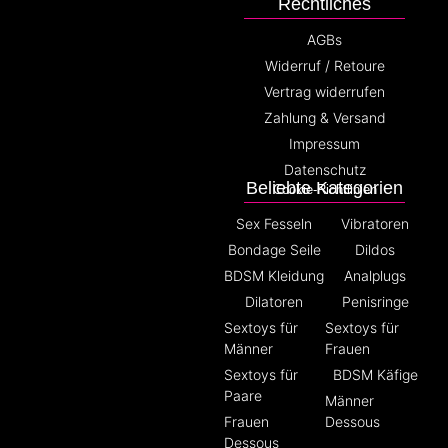
Rechtliches
AGBs
Widerruf / Retoure
Vertrag widerrufen
Zahlung & Versand
Impressum
Datenschutz
Beliebte Kategorien
Cookie-Richtlinien
Sex Fesseln
Vibratoren
Bondage Seile
Dildos
BDSM Kleidung
Analplugs
Dilatoren
Penisringe
Sextoys für
Sextoys für
Männer
Frauen
Sextoys für
BDSM Käfige
Paare
Männer
Frauen
Dessous
Dessous