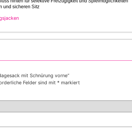
ss hinten für selektive Freizügigkeit und Spielmöglichkeiten
 und sicheren Sitz
gsjacken
ndagesack mit Schnürung vorne“
orderliche Felder sind mit
*
markiert