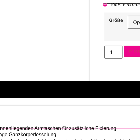
100% diskret
Größe
In d
nnenliegenden Armtaschen für zusätzliche Fixierung
enge Ganzkörperfesselung