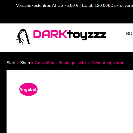
Versandkostenfrei: AT ab 75,00 € | EU ab 120,00€
Diskret verp
DARK
toyzzz
BD
Start
»
Shop
»
Ganzkörper-Bondagesack mit Schnürung vorne
Angebot!