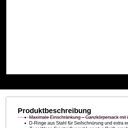
Produktbeschreibung
Maximale Einschränkung – Ganzkörpersack mit i
D-Ringe aus Stahl für Seilschnürung und extra 