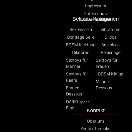
Impressum
Datenschutz
Beliebte Kategorien
Cookie-Richtlinien
Sex Fesseln
Vibratoren
Bondage Seile
Dildos
BDSM Kleidung
Analplugs
Dilatoren
Penisringe
Sextoys für
Sextoys für
Männer
Frauen
Sextoys für
BDSM Käfige
Paare
Männer
Frauen
Dessous
Dessous
DARKtoyzzz
Blog
Kontakt
Über uns
Kontaktformular