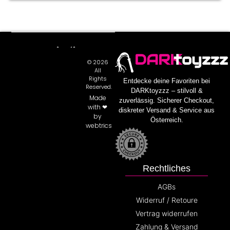
DARK
toyzzz
© 2026
All
Rights
Entdecke deine Favoriten bei
Reserved.
DARKtoyzzz – stilvoll &
Made
zuverlässig. Sicherer Checkout,
with ❤
diskreter Versand & Service aus
by
Österreich.
webtrics
Rechtliches
AGBs
Widerruf / Retoure
Vertrag widerrufen
Zahlung & Versand