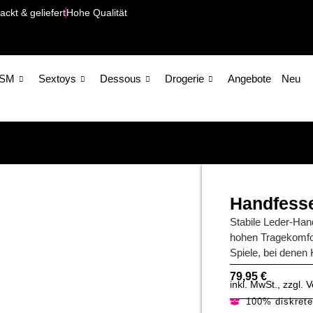
ackt & geliefert
Hohe Qualität
SM
Sextoys
Dessous
Drogerie
Angebote
Neu
Handfesse
Stabile Leder-Han
hohen Tragekomfor
Spiele, bei denen
79,95
€
inkl. MwSt., zzgl.
100% diskret