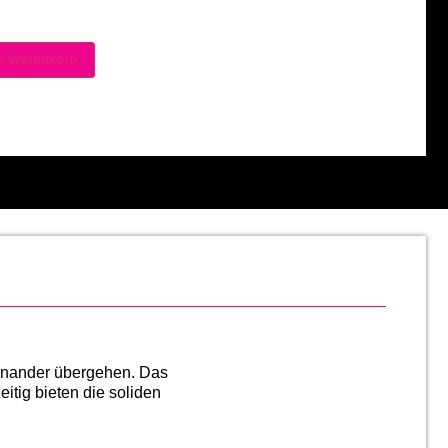
en Warenkorb
einander übergehen. Das
itig bieten die soliden