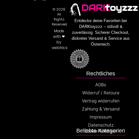
DARK
toyzzz
© 2026
All
Rights
Entdecke deine Favoriten bei
Reserved.
DARKtoyzzz – stilvoll &
Made
zuverlässig. Sicherer Checkout,
with ❤
diskreter Versand & Service aus
by
Österreich.
webtrics
Rechtliches
AGBs
Widerruf / Retoure
Vertrag widerrufen
Zahlung & Versand
Impressum
Datenschutz
Beliebte Kategorien
Cookie-Richtlinien