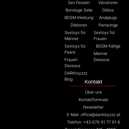
Sex Fesseln
Vibratoren
Bondage Seile
Dildos
BDSM Kleidung
Analplugs
Dilatoren
Penisringe
Sextoys für
Sextoys für
Männer
Frauen
Sextoys für
BDSM Käfige
Paare
Männer
Frauen
Dessous
Dessous
DARKtoyzzz
Blog
Kontakt
Über uns
Kontaktformular
Newsletter
E-Mail: office@darktoyzzz.at
Telefon: +43 676 91 77 91 8