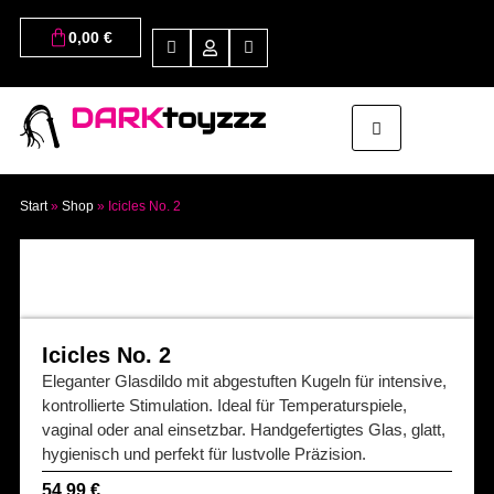
0,00
€
DARK
toyzzz
Start
»
Shop
»
Icicles No. 2
Icicles No. 2
Eleganter Glasdildo mit abgestuften Kugeln für intensive,
kontrollierte Stimulation. Ideal für Temperaturspiele,
vaginal oder anal einsetzbar. Handgefertigtes Glas, glatt,
hygienisch und perfekt für lustvolle Präzision.
54,99
€