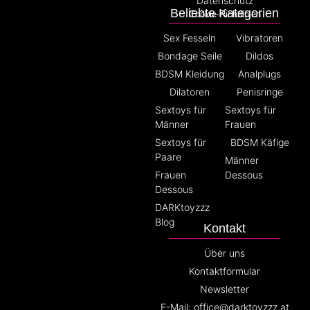
Datenschutz
Beliebte Kategorien
Cookie-Richtlinien
Sex Fesseln
Vibratoren
Bondage Seile
Dildos
BDSM Kleidung
Analplugs
Dilatoren
Penisringe
Sextoys für
Sextoys für
Männer
Frauen
Sextoys für
BDSM Käfige
Paare
Männer
Frauen
Dessous
Dessous
DARKtoyzzz
Blog
Kontakt
Über uns
Kontaktformular
Newsletter
E-Mail: office@darktoyzzz.at