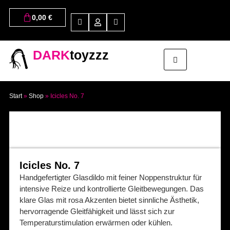
0,00
€
DARK
toyzzz
Start
»
Shop
»
Icicles No. 7
Icicles No. 7
Handgefertigter Glasdildo mit feiner Noppenstruktur für
intensive Reize und kontrollierte Gleitbewegungen. Das
klare Glas mit rosa Akzenten bietet sinnliche Ästhetik,
hervorragende Gleitfähigkeit und lässt sich zur
Temperaturstimulation erwärmen oder kühlen.