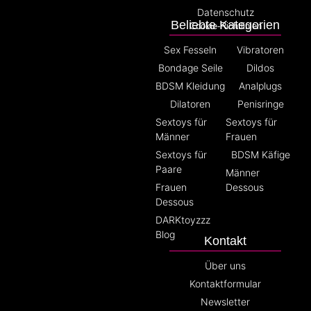
Datenschutz
Beliebte Kategorien
Cookie-Richtlinien
Sex Fesseln
Vibratoren
Bondage Seile
Dildos
BDSM Kleidung
Analplugs
Dilatoren
Penisringe
Sextoys für
Sextoys für
Männer
Frauen
Sextoys für
BDSM Käfige
Paare
Männer
Frauen
Dessous
Dessous
DARKtoyzzz
Blog
Kontakt
Über uns
Kontaktformular
Newsletter