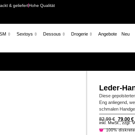
ackt & geliefert
Hohe Qualität
SM
Sextoys
Dessous
Drogerie
Angebote
Neu
Leder-Han
Diese gepolsterte
Eng anliegend, we
schmalen Handgel
82,99
€
79,00
€
inkl. MwSt., zzgl.
100% diskret