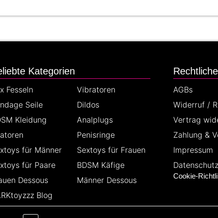
liebte Kategorien
Rechtlich
x Fesseln
Vibratoren
AGBs
ndage Seile
Dildos
Widerruf / 
SM Kleidung
Analplugs
Vertrag wid
latoren
Penisringe
Zahlung & V
xtoys für Männer
Sextoys für Frauen
Impressum
xtoys für Paare
BDSM Käfige
Datenschut
Cookie-Richtli
auen Dessous
Männer Dessous
RKtoyzzz Blog