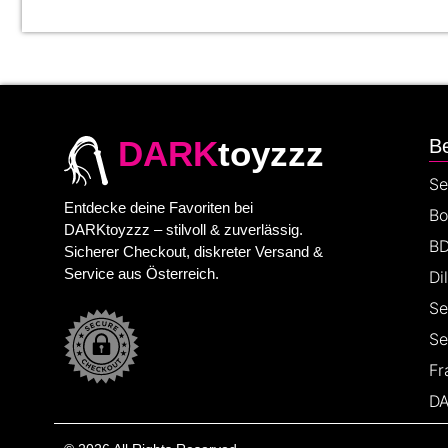
DARK
toyzzz
Be
Se
Entdecke deine Favoriten bei
Bo
DARKtoyzzz – stilvoll & zuverlässig.
BD
Sicherer Checkout, diskreter Versand &
Service aus Österreich.
Di
Se
Se
Fr
DA