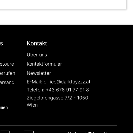
es
Kontakt
Über uns
Retoure
Kontaktformular
errufen
Newsletter
E-Mail: office@darktoyzzz.at
ersand
Telefon: +43 676 91 77 91 8
Ziegelofengasse 7/2 - 1050
z
Wien
nien