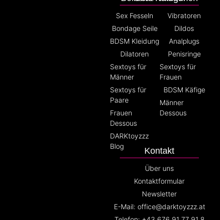
Sex Fesseln
Vibratoren
Bondage Seile
Dildos
BDSM Kleidung
Analplugs
Dilatoren
Penisringe
Sextoys für
Sextoys für
Männer
Frauen
Sextoys für
BDSM Käfige
Paare
Männer
Frauen
Dessous
Dessous
DARKtoyzzz
Blog
Kontakt
Über uns
Kontaktformular
Newsletter
E-Mail: office@darktoyzzz.at
Telefon: +43 676 91 77 91 8