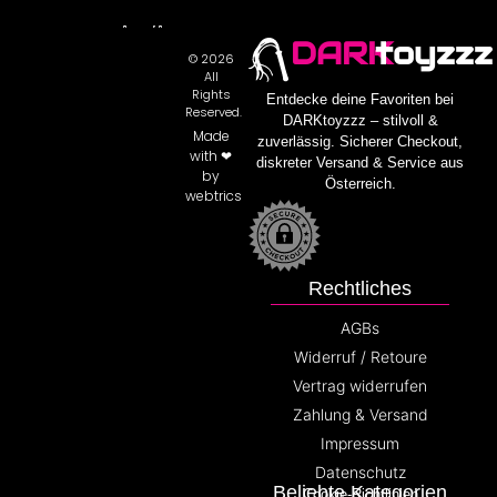
DARK
toyzzz
© 2026
All
Rights
Entdecke deine Favoriten bei
Reserved.
DARKtoyzzz – stilvoll &
Made
zuverlässig. Sicherer Checkout,
with ❤
diskreter Versand & Service aus
by
Österreich.
webtrics
Rechtliches
AGBs
Widerruf / Retoure
Vertrag widerrufen
Zahlung & Versand
Impressum
Datenschutz
Beliebte Kategorien
Cookie-Richtlinien