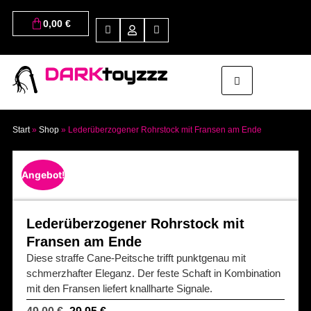
0,00
€
DARK
toyzzz
Start
»
Shop
»
Lederüberzogener Rohrstock mit Fransen am Ende
Angebot!
Lederüberzogener Rohrstock mit
Fransen am Ende
Diese straffe Cane-Peitsche trifft punktgenau mit
schmerzhafter Eleganz. Der feste Schaft in Kombination
mit den Fransen liefert knallharte Signale.