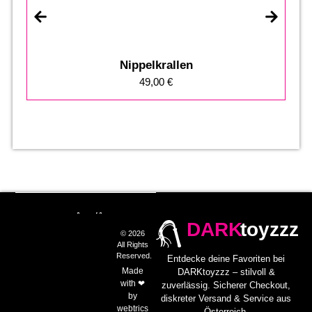
Nippelkrallen
49,00
€
DARK
toyzzz
© 2026
All Rights
Reserved.
Entdecke deine Favoriten bei
Made
DARKtoyzzz – stilvoll &
with ❤
zuverlässig. Sicherer Checkout,
by
diskreter Versand & Service aus
webtrics
Österreich.