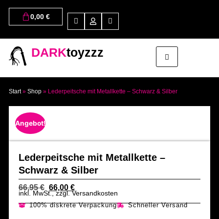
0,00
€
DARK
toyzzz
Start
»
Shop
»
Lederpeitsche mit Metallkette – Schwarz & Silber
Angebot!
Lederpeitsche mit Metallkette –
Schwarz & Silber
66,95
€
66,00
€
inkl. MwSt., zzgl. Versandkosten
100% diskrete Verpackung
Schneller Versand