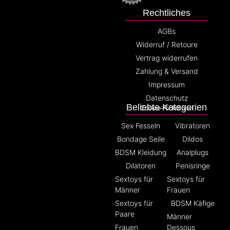
Rechtliches
AGBs
Widerruf / Retoure
Vertrag widerrufen
Zahlung & Versand
Impressum
Datenschutz
Beliebte Kategorien
Cookie-Richtlinien
Sex Fesseln
Vibratoren
Bondage Seile
Dildos
BDSM Kleidung
Analplugs
Dilatoren
Penisringe
Sextoys für
Sextoys für
Männer
Frauen
Sextoys für
BDSM Käfige
Paare
Männer
Frauen
Dessous