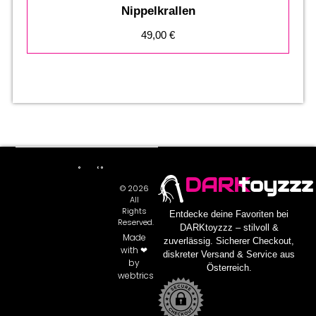
Nippelkrallen
49,00
€
DARK
toyzzz
© 2026
All
Rights
Entdecke deine Favoriten bei
Reserved.
DARKtoyzzz – stilvoll &
Made
zuverlässig. Sicherer Checkout,
with ❤
diskreter Versand & Service aus
by
Österreich.
webtrics