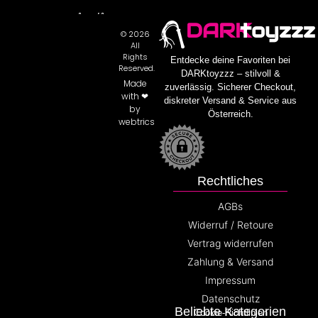
DARK
toyzzz
© 2026
All
Rights
Entdecke deine Favoriten bei
Reserved.
DARKtoyzzz – stilvoll &
Made
zuverlässig. Sicherer Checkout,
with ❤
diskreter Versand & Service aus
by
Österreich.
webtrics
Rechtliches
AGBs
Widerruf / Retoure
Vertrag widerrufen
Zahlung & Versand
Impressum
Datenschutz
Beliebte Kategorien
Cookie-Richtlinien