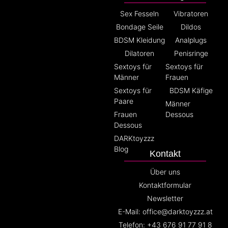
Sex Fesseln
Vibratoren
Bondage Seile
Dildos
BDSM Kleidung
Analplugs
Dilatoren
Penisringe
Sextoys für
Sextoys für
Männer
Frauen
Sextoys für
BDSM Käfige
Paare
Männer
Frauen
Dessous
Dessous
DARKtoyzzz
Blog
Kontakt
Über uns
Kontaktformular
Newsletter
E-Mail: office@darktoyzzz.at
Telefon: +43 676 91 77 91 8