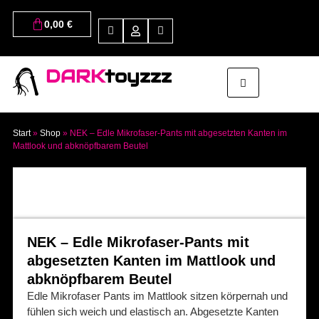
0,00
€
DARK
toyzzz
Start
»
Shop
»
NEK – Edle Mikrofaser-Pants mit abgesetzten Kanten im
Mattlook und abknöpfbarem Beutel
NEK – Edle Mikrofaser-Pants mit
abgesetzten Kanten im Mattlook und
abknöpfbarem Beutel
Edle Mikrofaser Pants im Mattlook sitzen körpernah und
fühlen sich weich und elastisch an. Abgesetzte Kanten