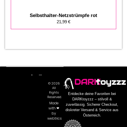
Selbsthalter-Netzstrümpfe rot
21,99
€
DARK
toyzzz
© 2026
All
Rights
Entdecke deine Favoriten bei
Reserved.
DARKtoyzzz – stilvoll &
Made
zuverlässig. Sicherer Checkout,
with ❤
diskreter Versand & Service aus
by
Österreich.
webtrics