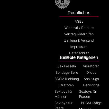
Rechtliches
AGBs
Widerruf / Retoure
Vertrag widerrufen
Zahlung & Versand
Impressum
Datenschutz
Beliebte Kategorien
Cookie-Richtlinien
Sex Fesseln
Vibratoren
Bondage Seile
Dildos
BDSM Kleidung
Analplugs
Dilatoren
Penisringe
Sextoys für
Sextoys für
Männer
Frauen
Sextoys für
BDSM Käfige
Paare