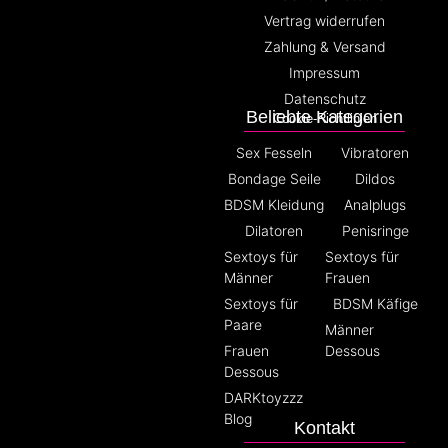
Vertrag widerrufen
Zahlung & Versand
Impressum
Datenschutz
Beliebte Kategorien
Cookie-Richtlinien
Sex Fesseln
Vibratoren
Bondage Seile
Dildos
BDSM Kleidung
Analplugs
Dilatoren
Penisringe
Sextoys für
Sextoys für
Männer
Frauen
Sextoys für
BDSM Käfige
Paare
Männer
Frauen
Dessous
Dessous
DARKtoyzzz
Blog
Kontakt