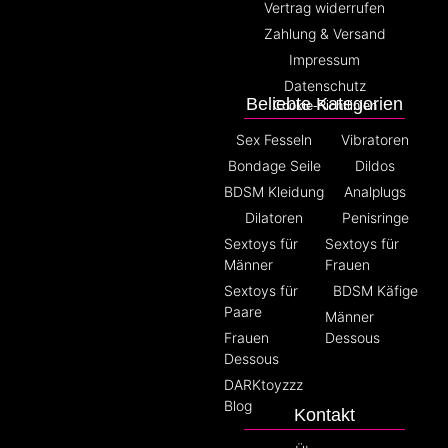
Vertrag widerrufen
Zahlung & Versand
Impressum
Datenschutz
Beliebte Kategorien
Cookie-Richtlinien
Sex Fesseln
Vibratoren
Bondage Seile
Dildos
BDSM Kleidung
Analplugs
Dilatoren
Penisringe
Sextoys für
Sextoys für
Männer
Frauen
Sextoys für
BDSM Käfige
Paare
Männer
Frauen
Dessous
Dessous
DARKtoyzzz
Blog
Kontakt