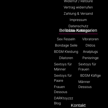
Widerruf / Retoure
Vertrag widerrufen
Zahlung & Versand
Impressum
Datenschutz
Beliebte Kategorien
Cookie-Richtlinien
Sex Fesseln
Vibratoren
Bondage Seile
Dildos
BDSM Kleidung
Analplugs
Dilatoren
Penisringe
Sextoys für
Sextoys für
Männer
Frauen
Sextoys für
BDSM Käfige
Paare
Männer
Frauen
Dessous
Dessous
DARKtoyzzz
Blog
Kontakt