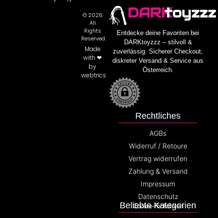
DARK
toyzzz
© 2026
All
Rights
Entdecke deine Favoriten bei
Reserved.
DARKtoyzzz – stilvoll &
Made
zuverlässig. Sicherer Checkout,
with ❤
diskreter Versand & Service aus
by
Österreich.
webtrics
Rechtliches
AGBs
Widerruf / Retoure
Vertrag widerrufen
Zahlung & Versand
Impressum
Datenschutz
Beliebte Kategorien
Cookie-Richtlinien