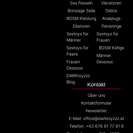
Sex Fesseln
Vibratoren
Bondage Seile
Dildos
BDSM Kleidung
Analplugs
Dilatoren
Penisringe
Sextoys für
Sextoys für
Männer
Frauen
Sextoys für
BDSM Käfige
Paare
Männer
Frauen
Dessous
Dessous
DARKtoyzzz
Blog
Kontakt
Über uns
Kontaktformular
Newsletter
E-Mail: office@darktoyzzz.at
Telefon: +43 676 91 77 91 8