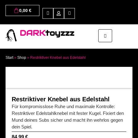
0,00
€
DARK
toyzzz
Start
»
Shop
»
Restriktiver Knebel aus Edelstahl
Restriktiver Knebel aus Edelstahl
Für kompromisslose Ruhe und maximale Kontrolle:
Restriktiver Edelstahlknebel mit fester Kugel. Fixiert den
Mund deines Subs sicher und macht ihn wehrlos gegen
dein Spiel.
84,99
€