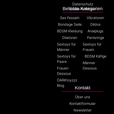
Datenschutz
Beliebte Kategorien
Cookie-Richtlinien
Sex Fesseln
Vibratoren
Bondage Seile
Dildos
BDSM Kleidung
Analplugs
Dilatoren
Penisringe
Sextoys für
Sextoys für
Männer
Frauen
Sextoys für
BDSM Käfige
Paare
Männer
Frauen
Dessous
Dessous
DARKtoyzzz
Blog
Kontakt
Über uns
Kontaktformular
Newsletter