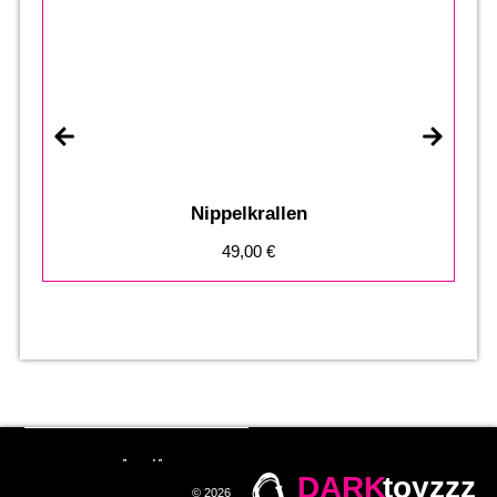
S
Nippelkrallen
49,00
€
DARK
toyzzz
© 2026