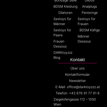
Bondage Seile
Dildos
BDSM Kleidung
Analplugs
Dilatoren
Penisringe
Sextoys für
Sextoys für
Männer
Frauen
Sextoys für
BDSM Käfige
Paare
Männer
Frauen
Dessous
Dessous
DARKtoyzzz
Blog
Kontakt
Über uns
Kontaktformular
Newsletter
E-Mail: office@darktoyzzz.at
Telefon: +43 676 91 77 91 8
Ziegelofengasse 7/2 - 1050
Wien