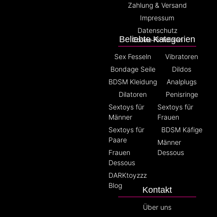
Zahlung & Versand
Impressum
Datenschutz
Beliebte Kategorien
Cookie-Richtlinien
Sex Fesseln
Vibratoren
Bondage Seile
Dildos
BDSM Kleidung
Analplugs
Dilatoren
Penisringe
Sextoys für
Sextoys für
Männer
Frauen
Sextoys für
BDSM Käfige
Paare
Männer
Frauen
Dessous
Dessous
DARKtoyzzz
Blog
Kontakt
Über uns