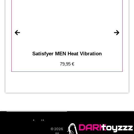
Satisfyer MEN Heat Vibration
79,95
€
DARK
toyzzz
© 2026
All