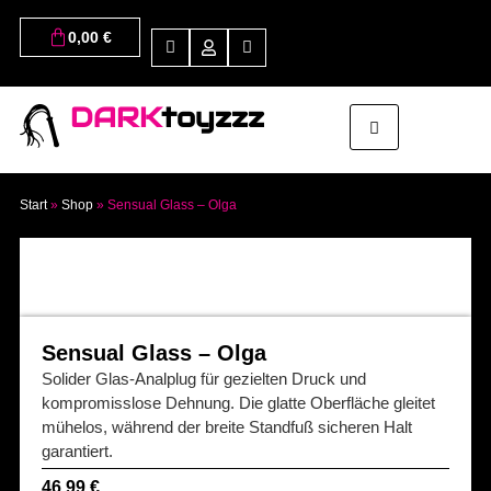
0,00
€
DARK
toyzzz
Start
»
Shop
»
Sensual Glass – Olga
Sensual Glass – Olga
Solider Glas-Analplug für gezielten Druck und
kompromisslose Dehnung. Die glatte Oberfläche gleitet
mühelos, während der breite Standfuß sicheren Halt
garantiert.
46,99
€