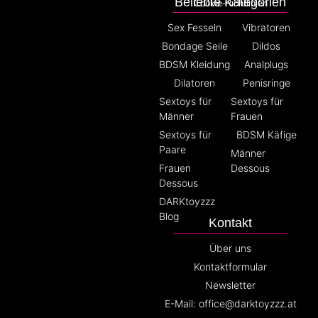
Beliebte Kategorien
Cookie-Richtlinien
Sex Fesseln
Vibratoren
Bondage Seile
Dildos
BDSM Kleidung
Analplugs
Dilatoren
Penisringe
Sextoys für
Sextoys für
Männer
Frauen
Sextoys für
BDSM Käfige
Paare
Männer
Frauen
Dessous
Dessous
DARKtoyzzz
Blog
Kontakt
Über uns
Kontaktformular
Newsletter
E-Mail: office@darktoyzzz.at