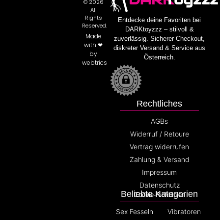
© 2026
All
Rights
Entdecke deine Favoriten bei
Reserved.
DARKtoyzzz – stilvoll &
Made
zuverlässig. Sicherer Checkout,
with ❤
diskreter Versand & Service aus
by
Österreich.
webtrics
Rechtliches
AGBs
Widerruf / Retoure
Vertrag widerrufen
Zahlung & Versand
Impressum
Datenschutz
Beliebte Kategorien
Cookie-Richtlinien
Sex Fesseln
Vibratoren