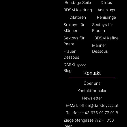
Bondage Seile
Dildos
BDSM Kleidung
Analplugs
Dilatoren
Penisringe
Sextoys für
Sextoys für
Männer
Frauen
Sextoys für
BDSM Käfige
Paare
Männer
Frauen
Dessous
Dessous
DARKtoyzzz
Blog
Kontakt
Über uns
Kontaktformular
Newsletter
E-Mail: office@darktoyzzz.at
Telefon: +43 676 91 77 91 8
Ziegelofengasse 7/2 - 1050
Wien