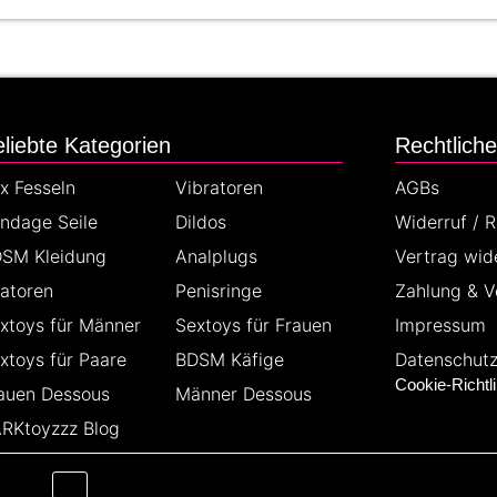
liebte Kategorien
Rechtlich
x Fesseln
Vibratoren
AGBs
ndage Seile
Dildos
Widerruf / 
SM Kleidung
Analplugs
Vertrag wid
latoren
Penisringe
Zahlung & V
xtoys für Männer
Sextoys für Frauen
Impressum
xtoys für Paare
BDSM Käfige
Datenschut
Cookie-Richtli
auen Dessous
Männer Dessous
RKtoyzzz Blog