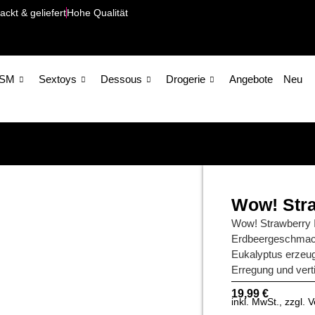
ackt & geliefert
Hohe Qualität
SM
Sextoys
Dessous
Drogerie
Angebote
Neu
Wow! Stra
Wow! Strawberry I
Erdbeergeschmack 
Eukalyptus erzeuge
Erregung und ver
19,99
€
inkl. MwSt., zzgl.