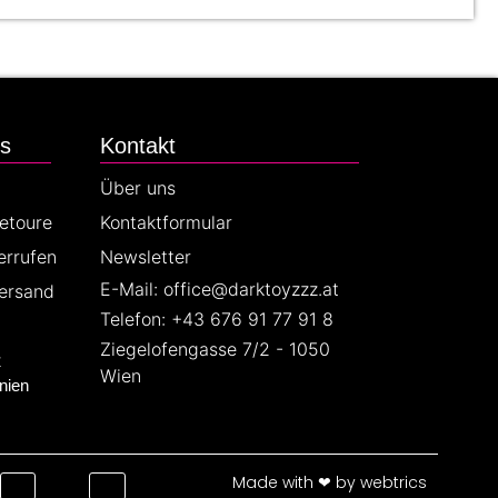
es
Kontakt
Über uns
Retoure
Kontaktformular
errufen
Newsletter
E-Mail: office@darktoyzzz.at
ersand
Telefon: +43 676 91 77 91 8
Ziegelofengasse 7/2 - 1050
z
Wien
nien
Made with ❤ by webtrics