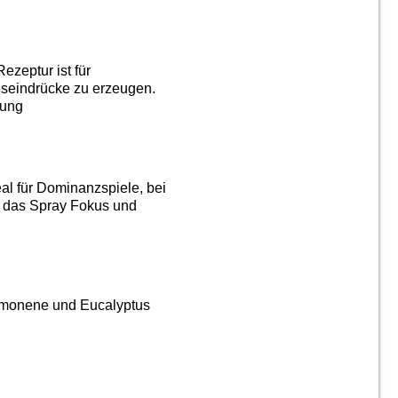
ezeptur ist für
neseindrücke zu erzeugen.
lung
eal für Dominanzspiele, bei
t das Spray Fokus und
 Limonene und Eucalyptus