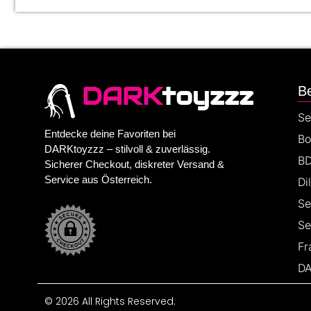
DARK
toyzzz
Be
Se
Entdecke deine Favoriten bei
Bo
DARKtoyzzz – stilvoll & zuverlässig.
BD
Sicherer Checkout, diskreter Versand &
Service aus Österreich.
Di
Se
Se
Fr
DA
© 2026 All Rights Reserved.